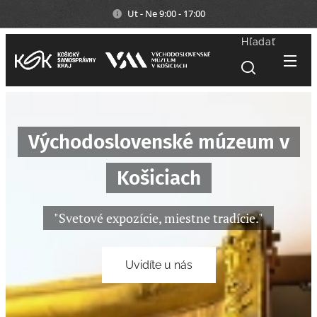
Ut - Ne 9:00 - 17:00
Hľadať
Východoslovenské múzeum v
Košiciach
"Svetové expozície, miestne tradície."
Uvidíte u nás