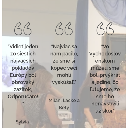
”
Vidieť jeden
”
Najviac sa
”
Vo
zo šiestich
nám páčilo,
Východoslov
najväčších
že sme si
enskom
pokladov
kopec vecí
múzeu sme
Európy bol
mohli
boli prvýkrát
obrovský
vyskúšať."
a jediné, čo
zážitok,
ľutujeme, že
Odporúčam!
sme ho
Milan, Lacko a
“
nenavštívili
Bety
už skôr."
Sylvia