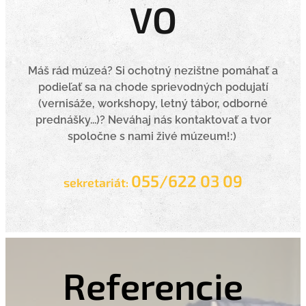
VO
Máš rád múzeá? Si ochotný nezištne pomáhať a
podieľať sa na chode sprievodných podujatí
(vernisáže, workshopy, letný tábor, odborné
prednášky...)? Neváhaj nás kontaktovať a tvor
spoločne s nami živé múzeum!:)
055/622 03 09
sekretariát:
Referencie