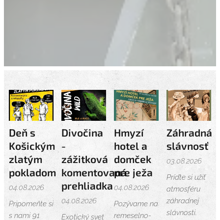
Deň s
Divočina
Hmyzí
Záhradná
Košickým
-
hotel a
slávnosť
zlatým
zážitková
domček
03.08.2026
pokladom
komentovaná
pre ježa
Príďte si užiť
prehliadka
04.08.2026
04.08.2026
atmosféru
04.08.2026
záhradnej
Pripomeňte si
Pozývame na
slávnosti.
s nami 91
remeselno-
Exotický svet