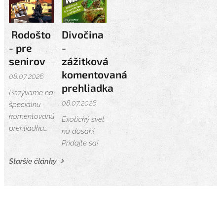
prinesie
Burza
Rodošto
Divočina
starožitností
- pre
-
a kuriozít.
senirov
zážitková
komentovaná
08.07.2026
prehliadka
Pozývame na
08.07.2026
špeciálnu
komentovanú
Exotický svet
prehliadku
na dosah!
pre seniorov!
Pridajte sa!
Staršie články