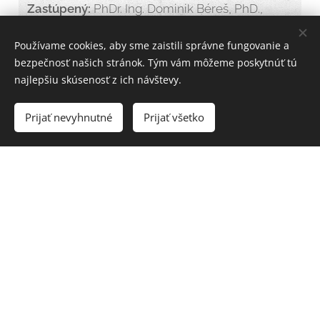
Zastúpený:
PhDr. Ing. Dominik Béreš, PhD.,
MBA, LL.M, riaditeľ
Bankové spojenie:
Štátna pokladnica,
Používame cookies, aby sme zaistili správne fungovanie a
Radlinského 32, 810 05 Bratislava
bezpečnosť našich stránok. Tým vám môžeme poskytnúť tú
IBAN:
SK6081800000007000187428
najlepšiu skúsenosť z ich návštevy.
SWIFT:
SPSRSKBA
Prijať nevyhnutné
Prijať všetko
Prihláste sa k
odberu noviniek
Máte záujem o náš newsletter?
Chcete vedieť,
čo je v múzeu nové?
E-mail