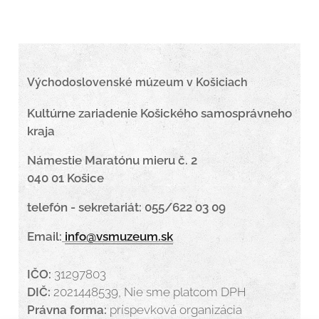
Východoslovenské múzeum v Košiciach
Kultúrne zariadenie Košického samosprávneho
kraja
Námestie Maratónu mieru č. 2
040 01 Košice
telefón - sekretariát: 055/622 03 09
Email:
info@vsmuzeum.sk
IČO:
31297803
DIČ:
2021448539, Nie sme platcom DPH
Právna forma:
príspevková organizácia