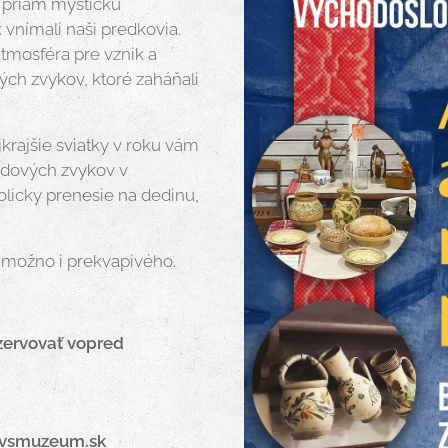
, priam mystickú
 vnímali naši predkovia.
atmosféra pre vznik a
ých zvykov, ktoré zaháňali
krajšie sviatky v roku vám
udových zvykov v
olicky prenesie na dedinu,
 možno i prekvapivého.
ezervovať vopred
vsmuzeum.sk