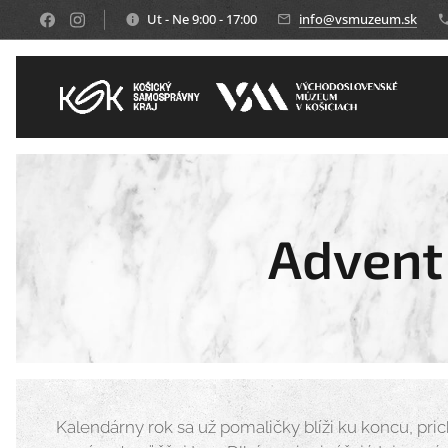
Ut - Ne 9:00 - 17:00
info@vsmuzeum.sk
Advent
Kalendárny rok sa už pomaličky blíži ku koncu, pri