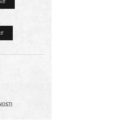
pdf
df
NOSTI