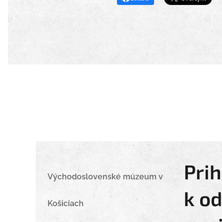
Prih
Východoslovenské múzeum v
k o
Košiciach