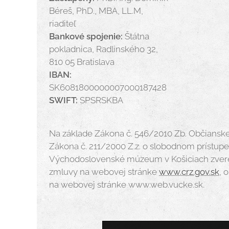
Béreš, PhD., MBA, LL.M,
riaditeľ
Bankové spojenie:
Štátna
pokladnica, Radlinského 32,
810 05 Bratislava
IBAN:
SK6081800000007000187428
SWIFT:
SPSRSKBA
Na základe Zákona č. 546/2010 Zb. Občiansk
Zákona č. 211/2000 Z.z. o slobodnom prístup
Východoslovenské múzeum v Košiciach zvere
zmluvy na webovej stránke
www.crz.gov.sk
, 
na webovej stránke www.web.vucke.sk.