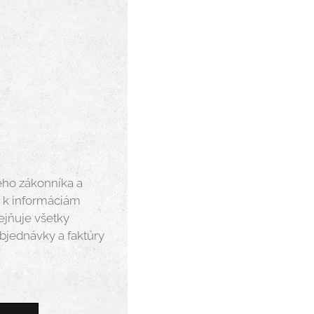
eho zákonníka a
e k informáciám
jňuje všetky
objednávky a faktúry