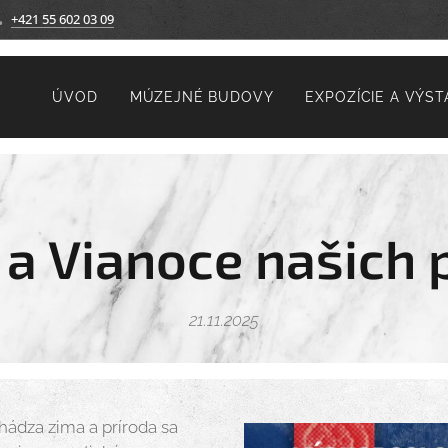
+421 55 602 03 09
ÚVOD
MÚZEJNÉ BUDOVY
EXPOZÍCIE A VÝST
 a Vianoce našich 
21.11.2025
chádza zima a príroda sa