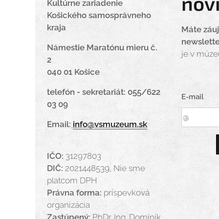
nov
Kultúrne zariadenie
Košického samosprávneho
kraja
Máte záu
newslett
Námestie Maratónu mieru č.
je v múz
2
040 01 Košice
telefón - sekretariát: 055/622
E-mail
03 09
Email:
info@vsmuzeum.sk
IČO:
31297803
DIČ:
2021448539, Nie sme
platcom DPH
Právna forma:
príspevková
organizácia
Zastúpený:
PhDr. Ing. Dominik