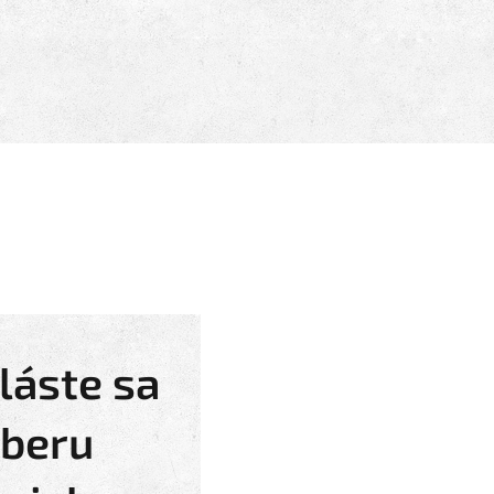
láste sa
dberu