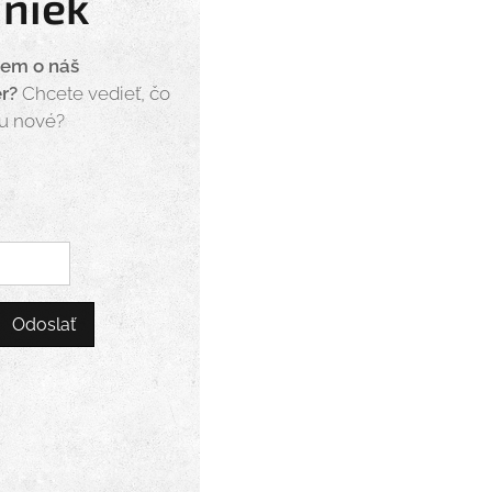
iniek
jem o náš
er?
Chcete vedieť, čo
eu nové?
Odoslať