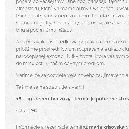
ponára do väčšej tmy. Dlhé noci prinášajú tajomnú
atmosféru, ktorú vnímame aj my. Oveľa viac ju však
Prichádzal strach z nepoznaného. To bola správna 
šírenie magických ochranných úkonov, ale aj vesel
tmu a pochmúrnu náladu.
Ako prežívali naši predkovia prípravu a samotné naj
priblížime prostredníctvom rozprávania a ukážok ľ
národopisnej expozícii Nitky života, ktorá vás symb
do minulosti, k našim dávnym predkom.
Veríme, že sa dozviete veľa nového zaujímavého a
Tešíme sa na stretnutie s vami!
16. - 19. december 2025 - termín je potrebné si r
vstup:
2€
informácie a rezervácie termínu:
maria.krisovska
@