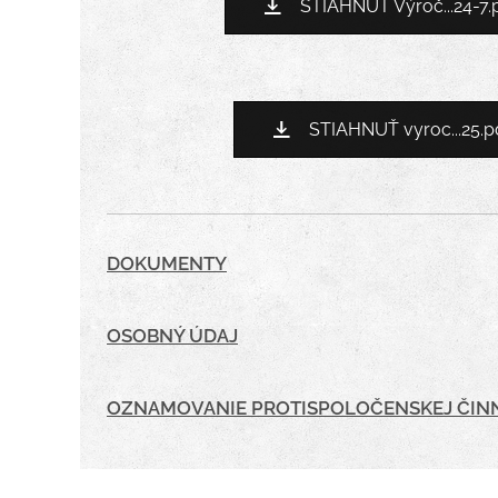
STIAHNUŤ Výroč...24-7.
STIAHNUŤ vyroc...25.p
DOKUMENTY
OSOBNÝ ÚDAJ
OZNAMOVANIE PROTISPOLOČENSKEJ ČIN