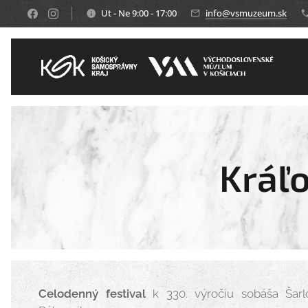
Ut - Ne 9:00 - 17:00
info@vsmuzeum.sk
Kráľ
Celodenný festival
k 330. výročiu sobáša Šarlo