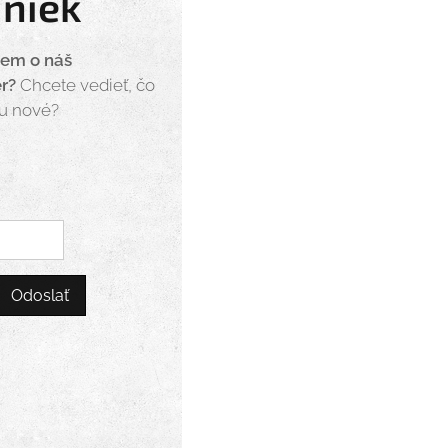
iniek
jem o náš
er?
Chcete vedieť, čo
eu nové?
Odoslať