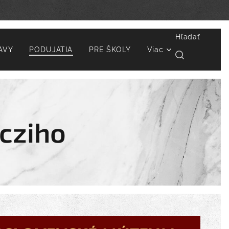
Hľadať
AVY
PODUJATIA
PRE ŠKOLY
Viac
cziho