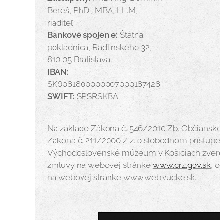
Béreš, PhD., MBA, LL.M,
riaditeľ
Bankové spojenie:
Štátna
pokladnica, Radlinského 32,
810 05 Bratislava
IBAN:
SK6081800000007000187428
SWIFT:
SPSRSKBA
Na základe Zákona č. 546/2010 Zb. Občiansk
Zákona č. 211/2000 Z.z. o slobodnom prístup
Východoslovenské múzeum v Košiciach zvere
zmluvy na webovej stránke
www.crz.gov.sk
, 
na webovej stránke www.web.vucke.sk.