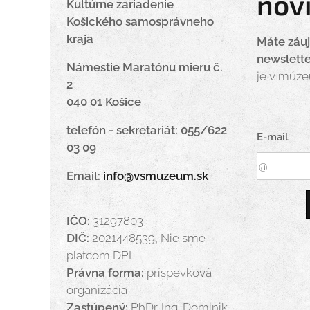
nov
Kultúrne zariadenie
Košického samosprávneho
kraja
Máte záu
newslett
Námestie Maratónu mieru č.
je v múz
2
040 01 Košice
telefón - sekretariát: 055/622
E-mail
03 09
Email:
info@vsmuzeum.sk
IČO:
31297803
DIČ:
2021448539, Nie sme
platcom DPH
Právna forma:
príspevková
organizácia
Zastúpený:
PhDr. Ing. Dominik