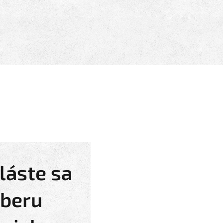
láste sa
dberu