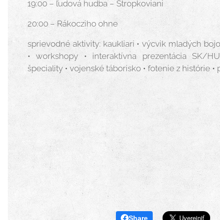
19:00 – ľudová hudba – Stropkoviani
20:00 – Rákocziho ohne
sprievodné aktivity: kaukliari • výcvik mladých bo
• workshopy • interaktívna prezentácia SK/H
špeciality • vojenské táborisko • fotenie z histórie 
Share