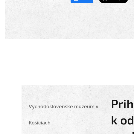
Prih
Východoslovenské múzeum v
k o
Košiciach