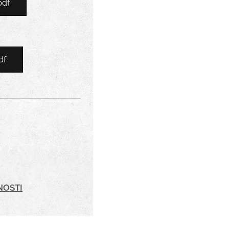
pdf
df
NOSTI