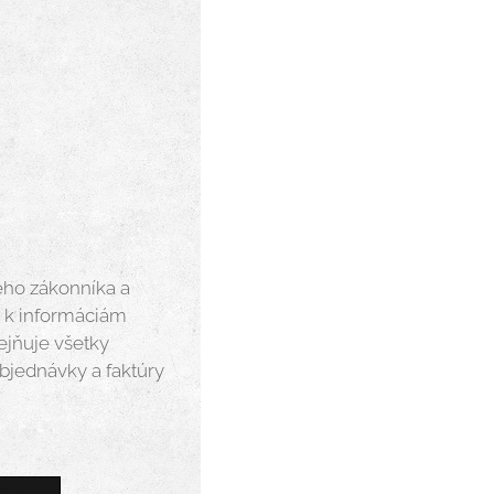
eho zákonníka a
e k informáciám
jňuje všetky
objednávky a faktúry