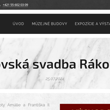
+421 55 602 03 09
ÚVOD
MÚZEJNÉ BUDOVY
EXPOZÍCIE A VÝST
ovská svadba Ráko
25.07.2024
ty Amálie a Františka II.