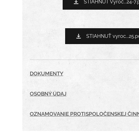
STIAHNUŤ Výroč...24-7.
STIAHNUŤ vyroc...25.p
DOKUMENTY
OSOBNÝ ÚDAJ
OZNAMOVANIE PROTISPOLOČENSKEJ ČIN