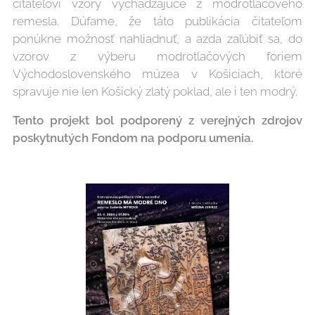
čitateľovi vzory vychádzajúce z modrotlačového
remesla. Dúfame, že táto publikácia čitateľom
ponúkne možnosť nahliadnuť, a azda zaľúbiť sa, do
vzorov z výberu modrotlačových foriem
Východoslovenského múzea v Košiciach, ktoré
spravuje nie len Košický zlatý poklad, ale i ten modrý.
Tento projekt bol podporený z verejných zdrojov
poskytnutých Fondom na podporu umenia.