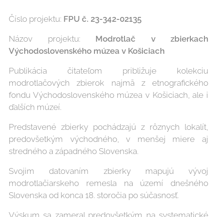
Číslo projektu:
FPU č. 23-342-02135
Názov projektu:
Modrotlač v zbierkach
Východoslovenského múzea v Košiciach
Publikácia čitateľom približuje kolekciu
modrotlačových zbierok najmä z etnografického
fondu Východoslovenského múzea v Košiciach, ale i
ďalších múzeí.
Predstavené zbierky pochádzajú z rôznych lokalít,
predovšetkým východného, v menšej miere aj
stredného a západného Slovenska.
Svojim datovaním zbierky mapujú vývoj
modrotlačiarskeho remesla na území dnešného
Slovenska od konca 18. storočia po súčasnosť.
Výskum sa zameral predovšetkým na systematické