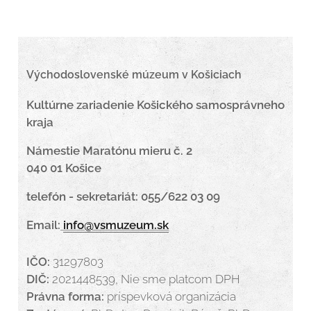
Východoslovenské múzeum v Košiciach
Kultúrne zariadenie Košického samosprávneho
kraja
Námestie Maratónu mieru č. 2
040 01 Košice
telefón - sekretariát: 055/622 03 09
Email:
info@vsmuzeum.sk
IČO:
31297803
DIČ:
2021448539, Nie sme platcom DPH
Právna forma:
príspevková organizácia