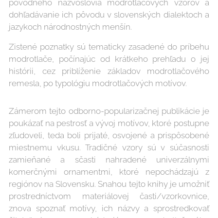
pôvodného názvoslovia modrotlačových vzorov a
dohľadávanie ich pôvodu v slovenských dialektoch a
jazykoch národnostných menšín.
Zistené poznatky sú tematicky zasadené do príbehu
modrotlače, počínajúc od krátkeho prehľadu o jej
histórii, cez priblíženie základov modrotlačového
remesla, po typológiu modrotlačových motívov.
Zámerom tejto odborno-popularizačnej publikácie je
poukázať na pestrosť a vývoj motívov, ktoré postupne
zľudoveli, teda boli prijaté, osvojené a prispôsobené
miestnemu vkusu. Tradičné vzory sú v súčasnosti
zamieňané a sčasti nahradené univerzálnymi
komerčnými ornamentmi, ktoré nepochádzajú z
regiónov na Slovensku. Snahou tejto knihy je umožniť
prostredníctvom materiálovej časti/vzorkovnice,
znova spoznať motívy, ich názvy a sprostredkovať