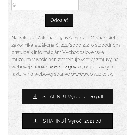
Odoslať
Na základe Zákona č. 546/2010 Zb. Občianskeho
zákonníka a Zákona č. 211/2000 Z.z. o slobodnom
prístupe k informáciám Východoslovenské
múzeum v Košiciach zverejňuje všetky zmluvy na
webovej stránke
www.crz.gov.sk
, objednávky a
faktúry na webovej stránke www.web.vucke.sk.
STIAHNUŤ Výroč...2020.pdf
STIAHNUŤ Výroč...2021.pdf