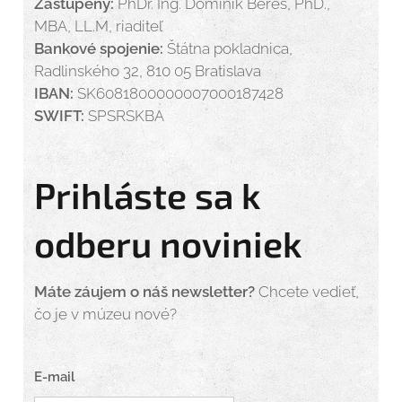
Zastúpený:
PhDr. Ing. Dominik Béreš, PhD.,
MBA, LL.M, riaditeľ
Bankové spojenie:
Štátna pokladnica,
Radlinského 32, 810 05 Bratislava
IBAN:
SK6081800000007000187428
SWIFT:
SPSRSKBA
Prihláste sa k
odberu noviniek
Máte záujem o náš newsletter?
Chcete vedieť,
čo je v múzeu nové?
E-mail