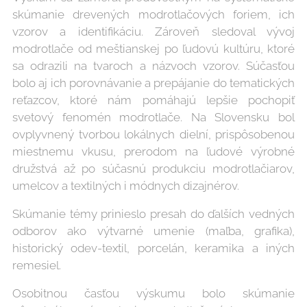
skúmanie drevených modrotlačových foriem, ich
vzorov a identifikáciu. Zároveň sledoval vývoj
modrotlače od meštianskej po ľudovú kultúru, ktoré
sa odrazili na tvaroch a názvoch vzorov. Súčasťou
bolo aj ich porovnávanie a prepájanie do tematických
reťazcov, ktoré nám pomáhajú lepšie pochopiť
svetový fenomén modrotlače. Na Slovensku bol
ovplyvnený tvorbou lokálnych dielní, prispôsobenou
miestnemu vkusu, prerodom na ľudové výrobné
družstvá až po súčasnú produkciu modrotlačiarov,
umelcov a textilných i módnych dizajnérov.
Skúmanie témy prinieslo presah do ďalších vedných
odborov ako výtvarné umenie (maľba, grafika),
historický odev-textil, porcelán, keramika a iných
remesiel.
Osobitnou časťou výskumu bolo skúmanie