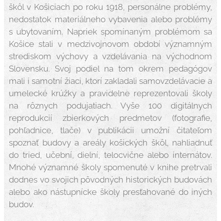
škôl v Košiciach po roku 1918, personálne problémy,
nedostatok materiálneho vybavenia alebo problémy
s ubytovaním. Napriek spomínaným problémom sa
Košice stali v medzivojnovom období významným
strediskom výchovy a vzdelávania na východnom
Slovensku. Svoj podiel na tom okrem pedagógov
mali i samotní žiaci, ktorí zakladali samovzdelávacie a
umelecké krúžky a pravidelne reprezentovali školy
na rôznych podujatiach. Vyše 100 digitálnych
reprodukcií zbierkových predmetov (fotografie,
pohľadnice, tlače) v publikácii umožní čitateľom
spoznať budovy a areály košických škôl, nahliadnuť
do tried, učební, dielní, telocvične alebo internátov.
Mnohé významné školy spomenuté v knihe pretrvali
dodnes vo svojich pôvodných historických budovách
alebo ako nástupnícke školy presťahované do iných
budov.