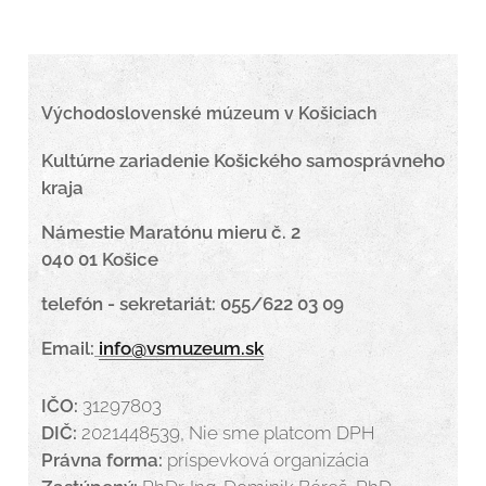
Východoslovenské múzeum v Košiciach
Kultúrne zariadenie Košického samosprávneho
kraja
Námestie Maratónu mieru č. 2
040 01 Košice
telefón - sekretariát: 055/622 03 09
Email:
info@vsmuzeum.sk
IČO:
31297803
DIČ:
2021448539, Nie sme platcom DPH
Právna forma:
príspevková organizácia