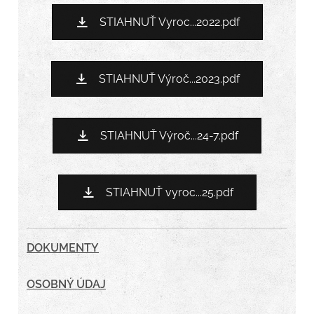
STIAHNUŤ Vyroc...2022.pdf
STIAHNUŤ Výroč...2023.pdf
STIAHNUŤ Výroč...24-7.pdf
STIAHNUŤ vyroc...25.pdf
DOKUMENTY
OSOBNÝ ÚDAJ