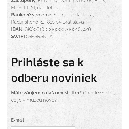
Zastúpený:
PhDr. Ing. Dominik Béreš, PhD.,
MBA, LL.M, riaditeľ
Bankové spojenie:
Štátna pokladnica,
Radlinského 32, 810 05 Bratislava
IBAN:
SK6081800000007000187428
SWIFT:
SPSRSKBA
Prihláste sa k
odberu noviniek
Máte záujem o náš newsletter?
Chcete vedieť,
čo je v múzeu nové?
E-mail