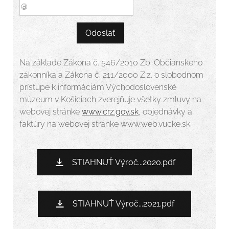
Odoslať
Na základe Zákona č. 546/2010 Zb. Občianskeho
zákonníka a Zákona č. 211/2000 Z.z. o slobodnom
prístupe k informáciám Východoslovenské
múzeum v Košiciach zverejňuje všetky zmluvy na
webovej stránke
www.crz.gov.sk
, objednávky a
faktúry na webovej stránke www.web.vucke.sk.
STIAHNUŤ Výroč...2020.pdf
STIAHNUŤ Výroč...2021.pdf