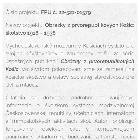
Číslo projektu:
FPU č.
22-521-01579
Názov projektu:
Obrázky z prvorepublikových Košíc:
školstvo 1918 – 1938
Východoslovenské múzeum v Košiciach vydalo pre
svojich návštevníkov a záujemcov ďalšiu zo série
úspešných publikácií
Obrázky z prvorepublikových
Košíc
. Vo štvrtom pokračovaní sme sa zamerali na
košické školstvo a ústavy sociálnej starostlivosti pre
deti a mládež..
Čitatelia sa dozvedia podrobné a zaujímavé
informácie o školskom systéme medzivojnovej
Československej republiky, učebniciach, internátoch
a mimoškolských aktivitách škôl. Autori približujú
fungovanie košických škôl v komplexnejšom
ponímaní s ohľadom na budovanie a transformáciu