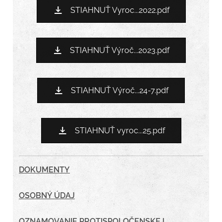
STIAHNUŤ Vyroc...2022.pdf
STIAHNUŤ Výroč...2023.pdf
STIAHNUŤ Výroč...24-7.pdf
STIAHNUŤ vyroc...25.pdf
DOKUMENTY
OSOBNÝ ÚDAJ
OZNAMOVANIE PROTISPOLOČENSKEJ