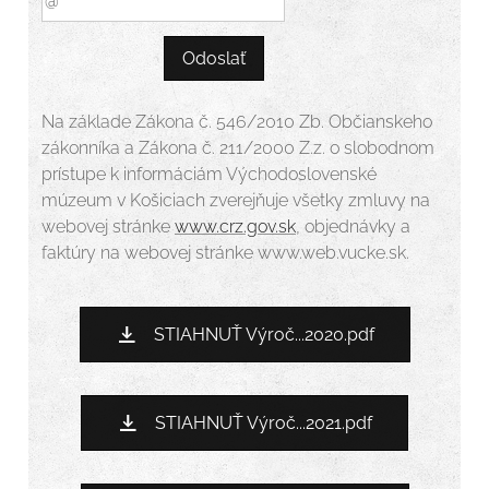
Odoslať
Na základe Zákona č. 546/2010 Zb. Občianskeho
zákonníka a Zákona č. 211/2000 Z.z. o slobodnom
prístupe k informáciám Východoslovenské
múzeum v Košiciach zverejňuje všetky zmluvy na
webovej stránke
www.crz.gov.sk
, objednávky a
faktúry na webovej stránke www.web.vucke.sk.
STIAHNUŤ Výroč...2020.pdf
STIAHNUŤ Výroč...2021.pdf