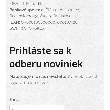
MBA, LL.M, riaditeľ
Bankové spojenie:
Štátna pokladnica,
Radlinského 32, 810 05 Bratislava
IBAN:
SK6081800000007000187428
SWIFT:
SPSRSKBA
Prihláste sa k
odberu noviniek
Máte záujem o náš newsletter?
Chcete vedieť,
čo je v múzeu nové?
E-mail