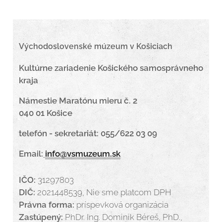
Východoslovenské múzeum v Košiciach
Kultúrne zariadenie Košického samosprávneho
kraja
Námestie Maratónu mieru č. 2
040 01 Košice
telefón - sekretariát: 055/622 03 09
Email:
info@vsmuzeum.sk
IČO:
31297803
DIČ:
2021448539, Nie sme platcom DPH
Právna forma:
príspevková organizácia
Zastúpený:
PhDr. Ing. Dominik Béreš, PhD.,