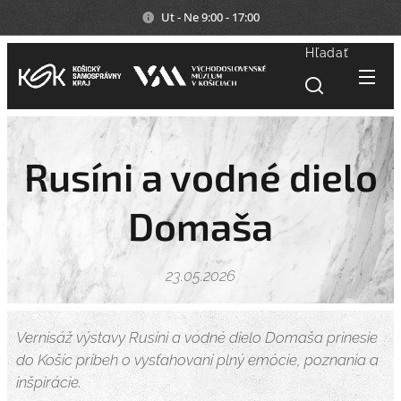
Ut - Ne 9:00 - 17:00
Hľadať
Rusíni a vodné dielo
Domaša
23.05.2026
Vernisáž výstavy Rusíni a vodné dielo Domaša prinesie
do Košíc príbeh o vysťahovaní plný emócie, poznania a
inšpirácie.