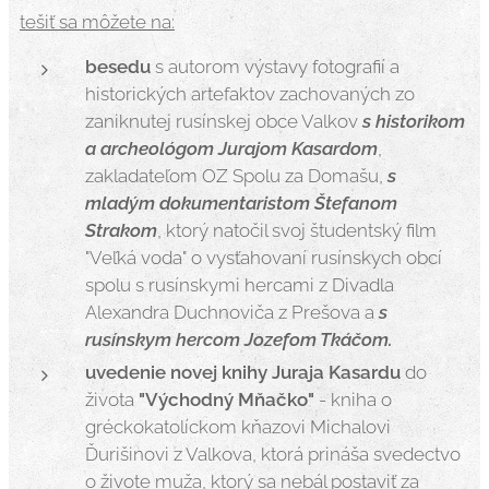
tešiť sa môžete na:
besedu
s autorom výstavy fotografií a
historických artefaktov zachovaných zo
zaniknutej rusínskej obce Valkov
s
historikom
a archeológom Jurajom Kasardom
,
zakladateľom OZ Spolu za Domašu,
s
mladým dokumentaristom Štefanom
Strakom
, ktorý natočil svoj študentský film
"Veľká voda" o vysťahovaní rusínskych obcí
spolu s rusínskymi hercami z Divadla
Alexandra Duchnoviča z Prešova a
s
rusínskym hercom Jozefom Tkáčom.
uvedenie novej knihy Juraja Kasardu
do
života
"Východný Mňačko"
- kniha o
gréckokatolíckom kňazovi Michalovi
Ďurišinovi z Valkova, ktorá prináša svedectvo
o živote muža, ktorý sa nebál postaviť za