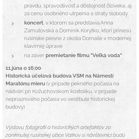
pravdu, spravodlivosť a dôstojnosť človeka, aj
za cenu osobného utrpenia a straty slobody
koncert
, v ktorom sa predstavia Anna
Zamutovská a Dominik Korytko, ktorí prinesú
rusínske piesne z okolia Domaše v modernej
klavírnej úprave
na záver
premietanie filmu "Veľká voda"
11.júna o 16:00
Historická účelová budova VSM na Námestí
Maratónu mieru
(v prípade pekného počasia na
nádvorí pri Kožuchovskom kostolíku, v prípade
nepriaznivého počasia vo vestibule historickej
budovy)
Výstavu fotografií a historických artefaktov zo
zaniknutej rusínskej obce Valkov si návštevníci budú