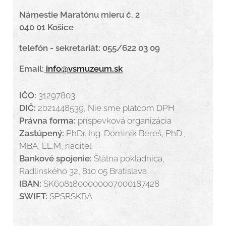
Námestie Maratónu mieru č. 2
040 01 Košice
telefón - sekretariát: 055/622 03 09
Email:
info@vsmuzeum.sk
IČO:
31297803
DIČ:
2021448539, Nie sme platcom DPH
Právna forma:
príspevková organizácia
Zastúpený:
PhDr. Ing. Dominik Béreš, PhD.,
MBA, LL.M, riaditeľ
Bankové spojenie:
Štátna pokladnica,
Radlinského 32, 810 05 Bratislava
IBAN:
SK6081800000007000187428
SWIFT:
SPSRSKBA