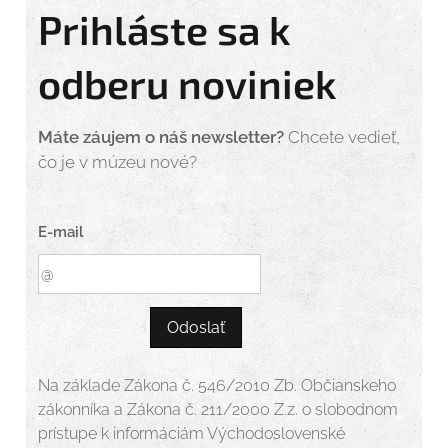
Prihláste sa k
odberu noviniek
Máte záujem o náš newsletter?
Chcete vedieť,
čo je v múzeu nové?
E-mail
Odoslať
Na základe Zákona č. 546/2010 Zb. Občianskeho
zákonníka a Zákona č. 211/2000 Z.z. o slobodnom
prístupe k informáciám Východoslovenské