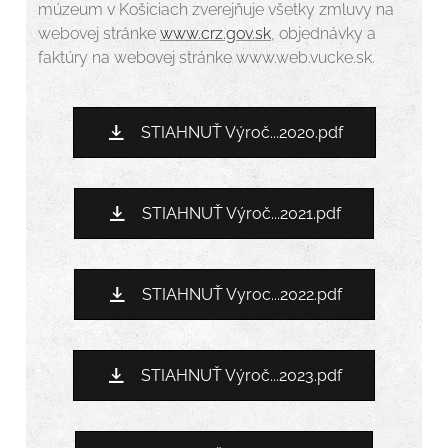
múzeum v Košiciach zverejňuje všetky zmluvy na
webovej stránke
www.crz.gov.sk
, objednávky a
faktúry na webovej stránke www.web.vucke.sk.
STIAHNUŤ Výroč...2020.pdf
STIAHNUŤ Výroč...2021.pdf
STIAHNUŤ Vyroc...2022.pdf
STIAHNUŤ Výroč...2023.pdf