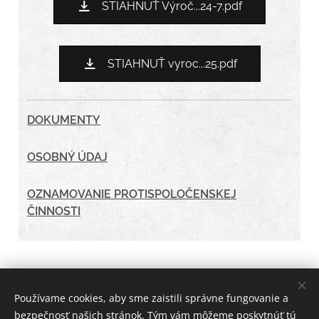
STIAHNUŤ Výroč...24-7.pdf
STIAHNUŤ vyroc...25.pdf
DOKUMENTY
OSOBNÝ ÚDAJ
OZNAMOVANIE PROTISPOLOČENSKEJ
ČINNOSTI
Používame cookies, aby sme zaistili správne fungovanie a
bezpečnosť našich stránok. Tým vám môžeme poskytnúť tú