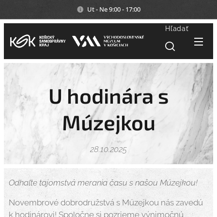
Ut - Ne 9:00 - 17:00
Hľadať
U hodinára s
Múzejkou
28.10.2025
Odhaľte tajomstvá merania času s našou Múzejkou!
Novembrové dobrodružstvá s Múzejkou nás zavedú
k hodinárovi! Spoločne si pozrieme výnimočnú