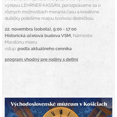
výstavu LEHRNER KASSÁN, porozprávame sa o
rôznych možnostiach merania času a kreatívne
dušičky potešíme malou tvorivou dielničkou.
22. novembra (sobota), 9:00 - 17:00
Historická účelová budova VSM,
Námestie
Maratónu mieru
vstup:
podľa aktuálneho cenníka
program vhodný pre rodiny s deťmi