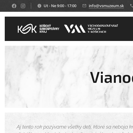
Ut - Ne 9:00 - 17:00
info@vsmuzeum.sk
Viano
Aj tento rok pozývame všetky deti, ktoré sa neboja kr