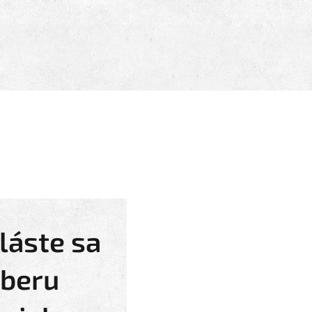
láste sa
dberu