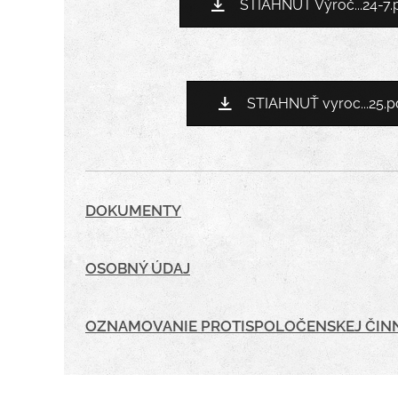
STIAHNUŤ Výroč...24-7.
STIAHNUŤ vyroc...25.p
DOKUMENTY
OSOBNÝ ÚDAJ
OZNAMOVANIE PROTISPOLOČENSKEJ ČIN