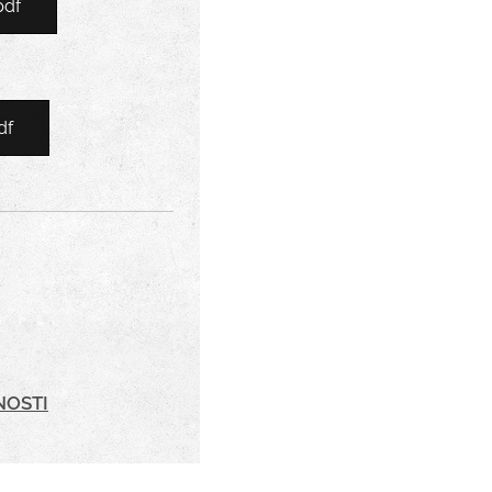
pdf
df
NOSTI