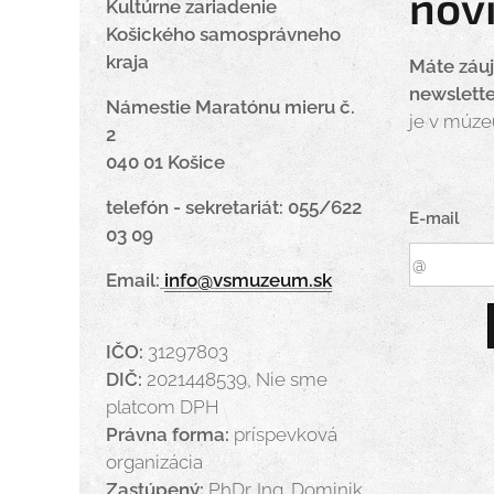
nov
Kultúrne zariadenie
Košického samosprávneho
kraja
Máte záu
newslett
Námestie Maratónu mieru č.
je v múz
2
040 01 Košice
telefón - sekretariát: 055/622
E-mail
03 09
Email:
info@vsmuzeum.sk
IČO:
31297803
DIČ:
2021448539, Nie sme
platcom DPH
Právna forma:
príspevková
organizácia
Zastúpený:
PhDr. Ing. Dominik