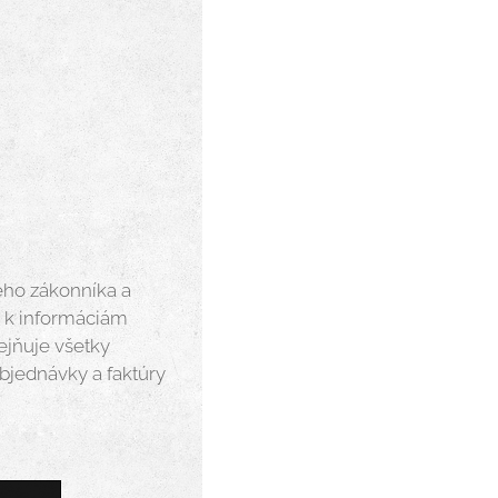
eho zákonníka a
e k informáciám
jňuje všetky
objednávky a faktúry