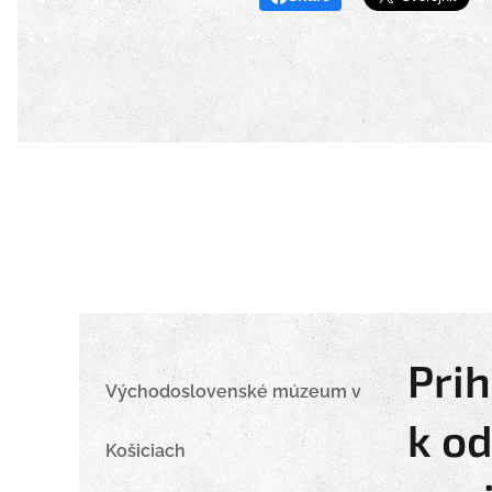
Prih
Východoslovenské múzeum v
k o
Košiciach