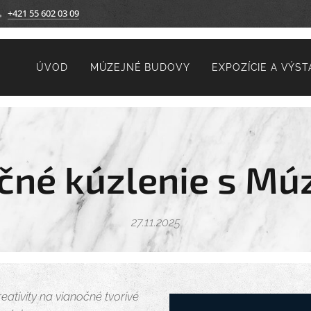
+421 55 602 03 09
ÚVOD
MÚZEJNÉ BUDOVY
EXPOZÍCIE A VÝST
čné kúzlenie s Mú
27.11.2025
eativity na vianočné tvorivé