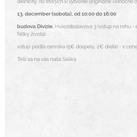
dielničky, na ktorých si vytvoríte originálne vianočné
13. december (sobota), od 10:00 do 16:00
budova Divízie
, Hviezdoslavova 3 (vstup na rohu - 
Nitky života)
vstup: podľa cenníka (5€ dospelý, 2€ dieťa) - v cen
Teší sa na vás naša Saška.