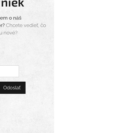
iniek
jem o náš
er?
Chcete vedieť, čo
eu nové?
Odoslať