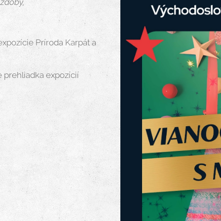
 ozdoby,
expozície Príroda Karpát a
e prehliadka expozícií