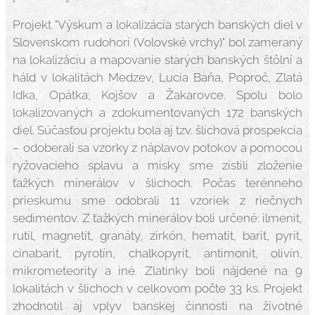
Projekt "Výskum a lokalizácia starých banských diel v
Slovenskom rudohorí (Volovské vrchy)" bol zameraný
na lokalizáciu a mapovanie starých banských štôlní a
háld v lokalitách Medzev, Lucia Baňa, Poproč, Zlatá
Idka, Opátka, Kojšov a Žakarovce. Spolu bolo
lokalizovaných a zdokumentovaných 172 banských
diel. Súčasťou projektu bola aj tzv. šlichová prospekcia
– odoberali sa vzorky z náplavov potokov a pomocou
ryžovacieho splavu a misky sme zistili zloženie
ťažkých minerálov v šlichoch. Počas terénneho
prieskumu sme odobrali 11 vzoriek z riečnych
sedimentov. Z ťažkých minerálov boli určené: ilmenit,
rutil, magnetit, granáty, zirkón, hematit, barit, pyrit,
cinabarit, pyrotín, chalkopyrit, antimonit, olivín,
mikrometeority a iné. Zlatinky boli nájdené na 9
lokalitách v šlichoch v celkovom počte 33 ks. Projekt
zhodnotil aj vplyv banskej činnosti na životné