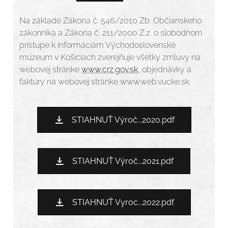
Na základe Zákona č. 546/2010 Zb. Občianskeho
zákonníka a Zákona č. 211/2000 Z.z. o slobodnom
prístupe k informáciám Východoslovenské
múzeum v Košiciach zverejňuje všetky zmluvy na
webovej stránke
www.crz.gov.sk
, objednávky a
faktúry na webovej stránke www.web.vucke.sk.
STIAHNUŤ Výroč...2020.pdf
STIAHNUŤ Výroč...2021.pdf
STIAHNUŤ Vyroc...2022.pdf