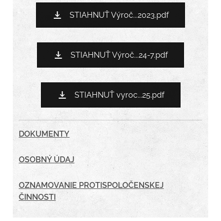
STIAHNUŤ Výroč...2023.pdf
STIAHNUŤ Výroč...24-7.pdf
STIAHNUŤ vyroc...25.pdf
DOKUMENTY
OSOBNÝ ÚDAJ
OZNAMOVANIE PROTISPOLOČENSKEJ
ČINNOSTI