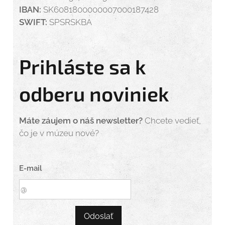
IBAN:
SK6081800000007000187428
SWIFT:
SPSRSKBA
Prihláste sa k
odberu noviniek
Máte záujem o náš newsletter?
Chcete vedieť,
čo je v múzeu nové?
E-mail
Odoslať