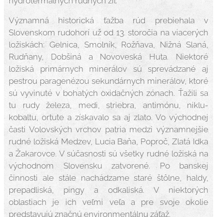
hydrotermálnych rudných žíl.
Významná historická ťažba rúd prebiehala v
Slovenskom rudohorí už od 13. storočia na viacerých
ložiskách: Gelnica, Smolník, Rožňava, Nižná Slaná,
Rudňany, Dobšiná a Novoveská Huta. Niektoré
ložiská primárnych minerálov sú sprevádzané aj
pestrou paragenézou sekundárnych minerálov, ktoré
sú vyvinuté v bohatých oxidačných zónach. Ťažili sa
tu rudy železa, medi, striebra, antimónu, niklu-
kobaltu, ortute a získavalo sa aj zlato. Vo východnej
časti Volovských vrchov patria medzi významnejšie
rudné ložiská Medzev, Lucia Baňa, Poproč, Zlatá Idka
a Žakarovce. V súčasnosti sú všetky rudné ložiská na
východnom Slovensku zatvorené. Po banskej
činnosti ale stále nachádzame staré štôlne, haldy,
prepadliská, pingy a odkaliská. V niektorých
oblastiach je ich veľmi veľa a pre svoje okolie
predstavujú značnú environmentálnu záťaž.