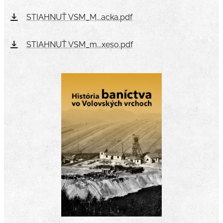
STIAHNUŤ VSM_M...acka.pdf
STIAHNUŤ VSM_m...xeso.pdf