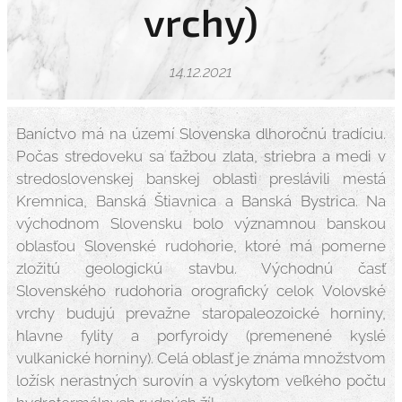
vrchy)
14.12.2021
Baníctvo má na území Slovenska dlhoročnú tradíciu.
Počas stredoveku sa ťažbou zlata, striebra a medi v
stredoslovenskej banskej oblasti preslávili mestá
Kremnica, Banská Štiavnica a Banská Bystrica. Na
východnom Slovensku bolo významnou banskou
oblasťou Slovenské rudohorie, ktoré má pomerne
zložitú geologickú stavbu. Východnú časť
Slovenského rudohoria orografický celok Volovské
vrchy budujú prevažne staropaleozoické horniny,
hlavne fylity a porfyroidy (premenené kyslé
vulkanické horniny). Celá oblasť je známa množstvom
ložísk nerastných surovín a výskytom veľkého počtu