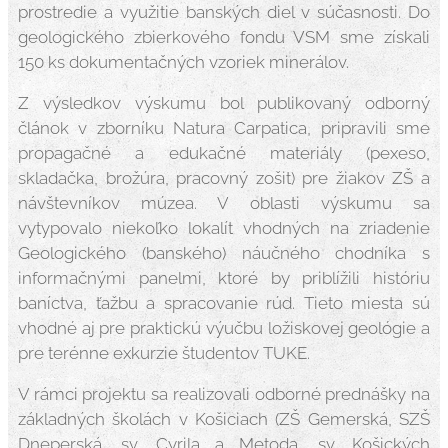
prostredie a využitie banských diel v súčasnosti. Do
geologického zbierkového fondu VSM sme získali
150 ks dokumentačných vzoriek minerálov.
Z výsledkov výskumu bol publikovaný odborný
článok v zborníku Natura Carpatica, pripravili sme
propagačné a edukačné materiály (pexeso,
skladačka, brožúra, pracovný zošit) pre žiakov ZŠ a
návštevníkov múzea. V oblasti výskumu sa
vytypovalo niekoľko lokalít vhodných na zriadenie
Geologického (banského) náučného chodníka s
informačnými panelmi, ktoré by priblížili históriu
baníctva, ťažbu a spracovanie rúd. Tieto miesta sú
vhodné aj pre praktickú výučbu ložiskovej geológie a
pre terénne exkurzie študentov TUKE.
V rámci projektu sa realizovali odborné prednášky na
základných školách v Košiciach (ZŠ Gemerská, SZŠ
Dneperská, sv. Cyrila a Metoda, sv. Košických