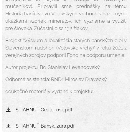
mučeníkov). Pripravili sme prednášky na tému
História baníctva vo Volovských vrchoch s názornými
ukážkami vzoriek minerálov, ich význame a využití
pre človeka. Zúčastnilo sa 132 žiakov.
Projekt "Výskum a lokalizácia starých banských diel v
Slovenskom rudohorí (Volovské vrchy)" v roku 2021 z
verejných zdrojov podporil Fond na podporu umenia.
Autor projektu: Bc. Stanislav Levendovský
Odborná asistencia: RNDr. Miroslav Dravecký
edukačné materiály vydané k projektu:
STIAHNUŤ Geolo...osit.pdf
STIAHNUŤ Bansk...zura.pdf