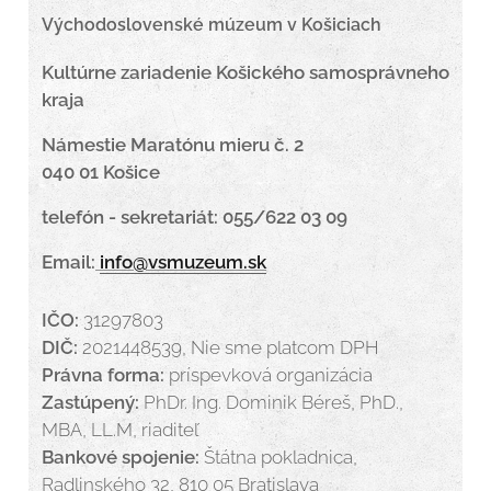
Východoslovenské múzeum v Košiciach
Kultúrne zariadenie Košického samosprávneho
kraja
Námestie Maratónu mieru č. 2
040 01 Košice
telefón - sekretariát: 055/622 03 09
Email:
info@vsmuzeum.sk
IČO:
31297803
DIČ:
2021448539, Nie sme platcom DPH
Právna forma:
príspevková organizácia
Zastúpený:
PhDr. Ing. Dominik Béreš, PhD.,
MBA, LL.M, riaditeľ
Bankové spojenie:
Štátna pokladnica,
Radlinského 32, 810 05 Bratislava