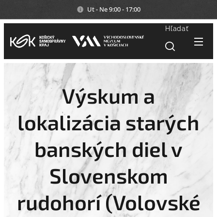
Ut - Ne 9:00 - 17:00
Hľadať
Výskum a
lokalizácia starých
banských diel v
Slovenskom
rudohorí (Volovské