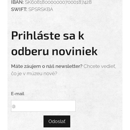
IBAN:
SK6081800000007000187428
SWIFT:
SPSRSKBA
Prihláste sa k
odberu noviniek
Máte záujem o náš newsletter?
Chcete vedieť,
čo je v múzeu nové?
E-mail
Odoslať