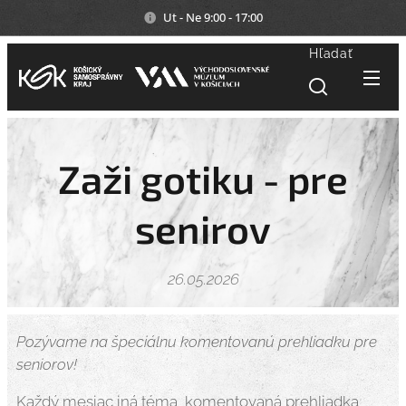
Ut - Ne 9:00 - 17:00
Hľadať
Zaži gotiku - pre
senirov
26.05.2026
Pozývame na špeciálnu komentovanú prehliadku pre
seniorov!
Každý mesiac iná téma, komentovaná prehliadka