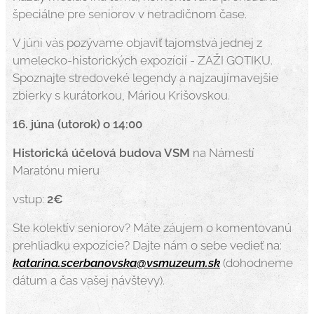
špeciálne pre seniorov v netradičnom čase.
V júni vás pozývame objaviť tajomstvá jednej z
umelecko-historických expozícií - ZAŽI GOTIKU.
Spoznajte stredoveké legendy a najzaujímavejšie
zbierky s kurátorkou, Máriou Krišovskou.
16. júna (utorok) o 14:00
Historická účelová budova VSM
na Námestí
Maratónu mieru
vstup:
2€
Ste kolektív seniorov? Máte záujem o komentovanú
prehliadku expozície? Dajte nám o sebe vedieť na:
katarina.scerbanovska@vsmuzeum.sk
(dohodneme
dátum a čas vašej návštevy).