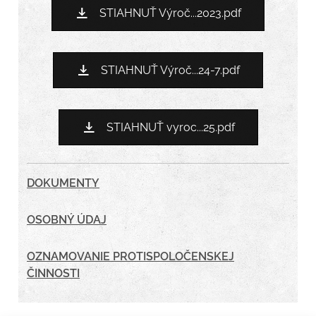
STIAHNUŤ Výroč...2023.pdf
STIAHNUŤ Výroč...24-7.pdf
STIAHNUŤ vyroc...25.pdf
DOKUMENTY
OSOBNÝ ÚDAJ
OZNAMOVANIE PROTISPOLOČENSKEJ
ČINNOSTI