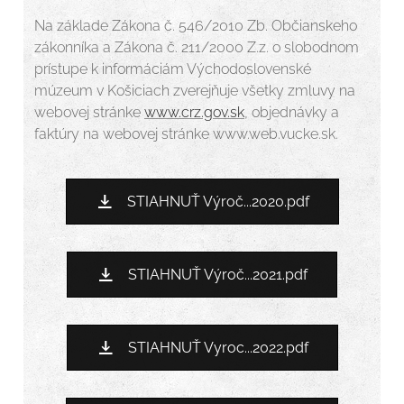
Na základe Zákona č. 546/2010 Zb. Občianskeho
zákonníka a Zákona č. 211/2000 Z.z. o slobodnom
prístupe k informáciám Východoslovenské
múzeum v Košiciach zverejňuje všetky zmluvy na
webovej stránke
www.crz.gov.sk
, objednávky a
faktúry na webovej stránke www.web.vucke.sk.
STIAHNUŤ Výroč...2020.pdf
STIAHNUŤ Výroč...2021.pdf
STIAHNUŤ Vyroc...2022.pdf