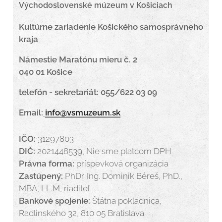
Východoslovenské múzeum v Košiciach
Kultúrne zariadenie Košického samosprávneho
kraja
Námestie Maratónu mieru č. 2
040 01 Košice
telefón - sekretariát: 055/622 03 09
Email:
info@vsmuzeum.sk
IČO:
31297803
DIČ:
2021448539, Nie sme platcom DPH
Právna forma:
príspevková organizácia
Zastúpený:
PhDr. Ing. Dominik Béreš, PhD.,
MBA, LL.M, riaditeľ
Bankové spojenie:
Štátna pokladnica,
Radlinského 32, 810 05 Bratislava